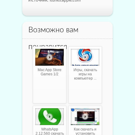
Источник: itunes.apple.com
Возможно вам
понравится
Mac App Store
Игры, скачать
Games 1/2
игры на
компьютер ...
WhatsApp
Как скачать и
2.12.560 скачать
установить