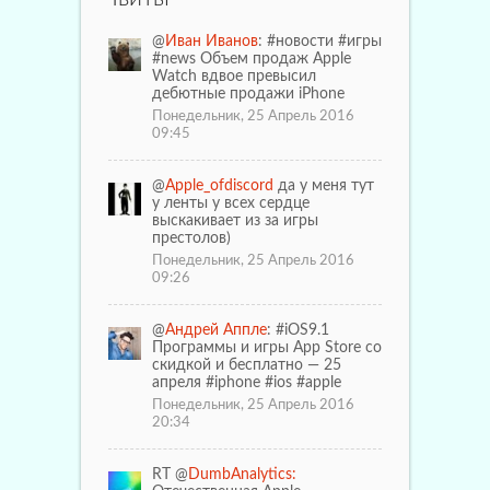
@
Иван Иванов
: #новости #игры
#news Объем продаж Apple
Watch вдвое превысил
дебютные продажи iPhone
Понедельник, 25 Апрель 2016
09:45
@
Apple_ofdiscord
да у меня тут
у ленты у всех сердце
выскакивает из за игры
престолов)
Понедельник, 25 Апрель 2016
09:26
@
Андрей Аппле
: #iOS9.1
Программы и игры App Store со
скидкой и бесплатно — 25
апреля #iphone #ios #apple
Понедельник, 25 Апрель 2016
20:34
RT @
DumbAnalytics: