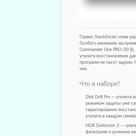
Сервис StackSocial снова ра
Особого внимания заслужи
Commander One PRO (30 $), п
утилита восстановления данн
программ не пасут задних. 
них.
Что в наборе?
Disk Drill Pro — утилит
режимом защиты уже сущ
гарантированно восстан
утилита в каждом семейс
HDR Darkroom 3 — «улуч
фильтрами и ручными нас