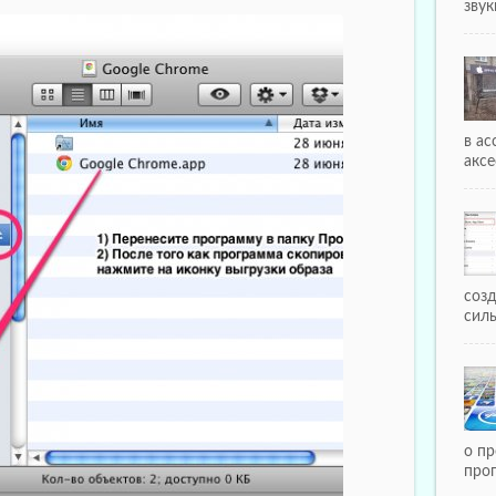
звуки
в а
аксе
соз
силы
о пр
про