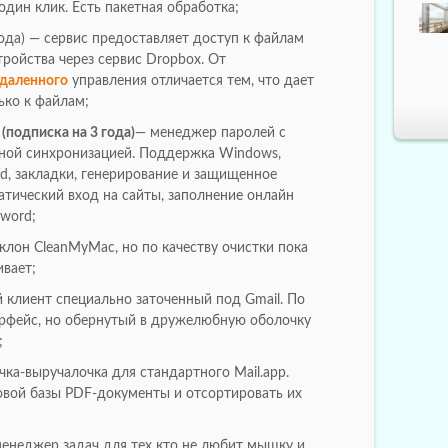
один клик. Есть пакетная обработка;
года) — сервис предоставляет доступ к файлам
ройства через сервис Dropbox. От
удаленного
управления отличается тем, что дает
лько к файлам;
 (подписка на 3 года)
— менеджер паролей с
чной синхронизацией. Поддержка Windows,
Pad, закладки, генерирование и защищенное
атический вход на сайты, заполнение онлайн
sword;
 клон CleanMyMac, но по качеству очистки пока
вает;
ый клиент специально заточенный под Gmail. По
терфейс, но обернутый в дружелюбную оболочку
;
ка-выручалочка для стандартного Mail.app.
овой базы PDF-документы и отсортировать их
енеджер задач для тех кто не любит мышку и