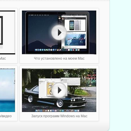
 Mac
Что установлено на моем Mac
о/видео
Запуск программ Windows на Mac