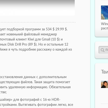
Win
расп
дует подборкой программ за 534 $ 29.99 $.
вает новенький файловый менеджер
очтовый клиент Kiwi для Gmail (10 $) и
ых Disk Drill Pro (89 $). Но и остальные 12
Ниже я чуть подробнее расскажу о каждой из
Тв
а восстановления данных с дополнительным
ествующих файлов. Такая защита помогает
овить удаленную информацию. Обязательная
тве;
шайзер» для фотографий с 16-ю HDR-
тройками. Вытягивать фотографии легко, все