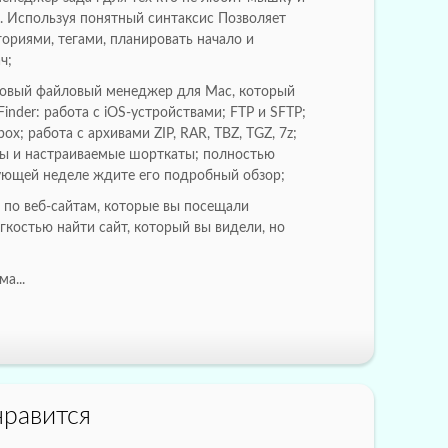
е. Используя понятный синтаксис Позволяет
гориями, тегами, планировать начало и
ч;
овый файловый менеджер для Mac, который
 Finder: работа с iOS-устройствами; FTP и SFTP;
ox; работа с архивами ZIP, RAR, TBZ, TGZ, 7z;
ы и настраиваемые шорткаты; полностью
дующей неделе ждите его подробный обзор;
e по веб-сайтам, которые вы посещали
ёгкостью найти сайт, который вы видели, но
;
а...
равится