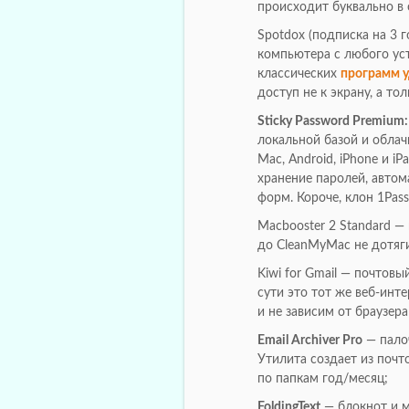
происходит буквально в 
Spotdox (подписка на 3 
компьютера с любого уст
классических
программ 
доступ не к экрану, а то
Sticky Password Premium:
локальной базой и обла
Mac, Android, iPhone и i
хранение паролей, автом
форм. Короче, клон 1Pas
Macbooster 2 Standard —
до CleanMyMac не дотяги
Kiwi for Gmail — почтов
сути это тот же веб-ин
и не зависим от браузера
Email Archiver Pro
— палоч
Утилита создает из почт
по папкам год/месяц;
FoldingText
— блокнот и м