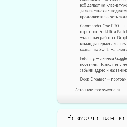
всё делает на клавиатур
делать списки с подкате
продолжительность зада
Commander One PRO — н
отрет нос ForkLift и Path
удаленная работа с Dropb
команды терминала; тем
создан на Swift. На сле
Fetching — личный Goggl
посетили. Позволяет с л
забыли адрес и название
Deep Dreamer — программ
Источник: macosworld.ru
Возможно вам пон