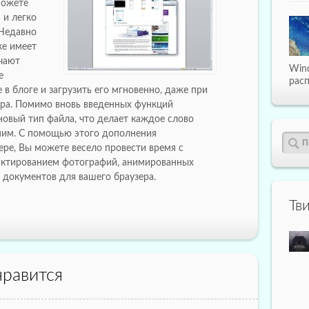
можете
 и легко
 Недавно
же имеет
чают
Win
е
расп
в блоге и загрузить его мгновенно, даже при
ра. Помимо вновь введенных функций
новый тип файла, что делает каждое слово
ним. С помощью этого дополнения
ере, Вы можете весело провести время с
актированием фотографий, анимированных
 документов для вашего браузера.
Тв
равится