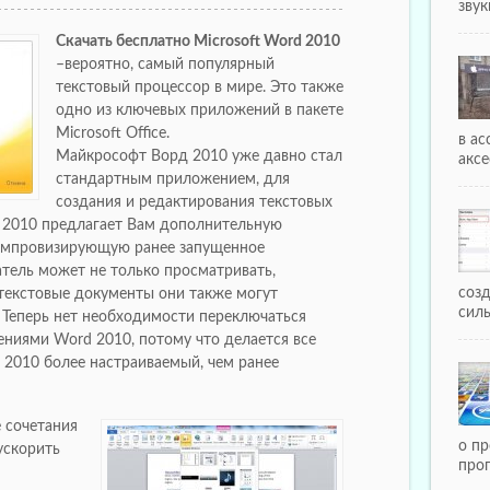
звуки
Cкачать бесплатно Microsoft Word 2010
–вероятно, самый популярный
текстовый процессор в мире. Это также
одно из ключевых приложений в пакете
Microsoft Office.
в а
Майкрософт Ворд 2010 уже давно стал
аксе
стандартным приложением, для
создания и редактирования текстовых
d 2010 предлагает Вам дополнительную
 импровизирующую ранее запущенное
тель может не только просматривать,
соз
текстовые документы они также могут
силы
 Теперь нет необходимости переключаться
иями Word 2010, потому что делается все
d 2010 более настраиваемый, чем ранее
 сочетания
о пр
ускорить
про