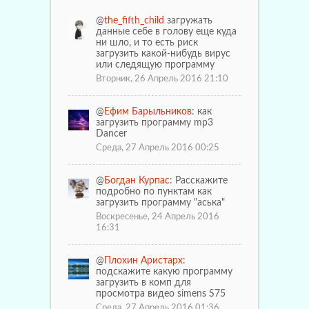
@
the_fifth_child
загружать
данные себе в голову еще куда
ни шло, и то есть риск
загрузить какой-нибудь вирус
или следящую программу
Вторник, 26 Апрель 2016 21:10
@
Ефим Барыльников
: как
загрузить программу mp3
Dancer
Среда, 27 Апрель 2016 00:25
@
Богдан Курпас
: Расскажите
подробно по пунктам как
загрузить программу "аська"
Воскресенье, 24 Апрель 2016
16:31
@
Плохин Аристарх
:
подскажите какую программу
загрузить в комп для
просмотра видео simens S75
Среда, 27 Апрель 2016 01:36