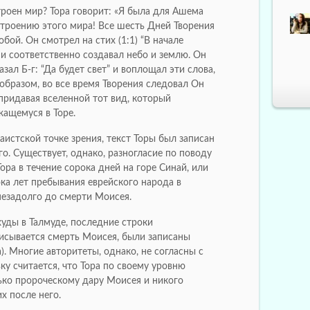
троен мир? Тора говорит: «Я была для Ашема
троению этого мира! Все шесть Дней Творения
ой. Он смотрел на стих (1:1) “В начале
 и соответственно создавал небо и землю. Он
азал Б-г: “Да будет свет” и воплощал эти слова,
им образом, во все время Творения следовал Он
придавая вселенной тот вид, который
жащемуся в Торе.
истской точке зрения, текст Торы был записан
. Существует, однако, разногласие по поводу
Тора в течение сорока дней на горе Синай, или
ока лет пребывания еврейского народа в
незадолго до смерти Моисея.
уды в Талмуде, последние строки
писывается смерть Моисея, были записаны
. Многие авторитеты, однако, не согласны с
ку считается, что Тора по своему уровню
лько пророческому дару Моисея и никого
х после него.