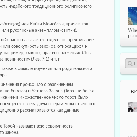
сть иудейского традиционного религиозного
ντάτευχος) или Кни́ги Моисе́евы, причем как
е или рукописные экземпляры (свитки).
Win
расп
рой» часто называется отдельное предписание
и или совокупность законов, относящихся к
, например, «закон (Тора) всесожжения» (Лев.
ве повинности» (Лев. 7:1) и т. п.
я также в смысле поучения или родительского
р.).
значения произошло с различением
Тв
 ше-би-хтав) и Устного Закона (Тора ше-бе-‘ал
ятикнижии множественное число торот было
тносящееся к этим двум сферам Божественного
адиционно рассматриваются как данные
 Торой называют всю совокупность
о закона.