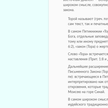
широком смысле, совокупно
закона.
Торой называют (греч. πε
сам текст, так и печатны
В самом Пятикнижии «То
Бога, отдельные заповед
тому или иному предмету
6:2), «закон (Тора) о жерт
Слово «Тора» встречаетс
наставления (Прит. 1:8 и д
Дальнейшее расширение 
Письменного Закона (Тора
пе): встречающееся в П
интерпретировано как о
откровения, которые тр
Моисею на горе Синай.
В самом широком смысле
иудейского традиционног