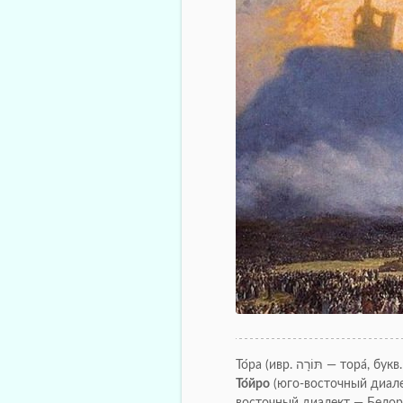
То́ра (ивр. וֹרָה‏
То́йро
(юго-восточный диале
восточный диалект — Белор