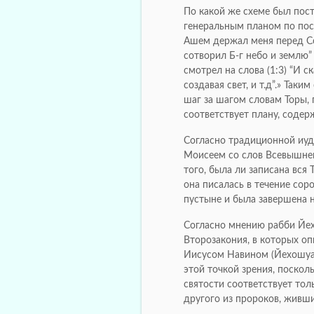
По какой же схеме был пос
генеральным планом по пос
Ашем держал меня перед Соб
сотворил Б-г небо и землю”
смотрел на слова (1:3) “И ск
создавая свет, и т.д”.» Так
шаг за шагом словам Торы, 
соответствует плану, содер
Согласно традиционной иуда
Моисеем со слов Всевышнего
того, была ли записана вся 
она писалась в течение сор
пустыне и была завершена 
Согласно мнению рабби Йех
Второзакония, в которых о
Иисусом Навином (Йехошуа)
этой точкой зрения, посколь
святости соответствует то
другого из пророков, живши