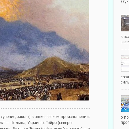
звуки
в а
аксе
соз
силы
‏תּ‎‎‎ — тора́, букв. «учение, закон») в ашкеназском произношении:
о пр
про
кт — Польша, Украина),
Тэ́йро
(северо-
уссия, Литва) и
Торра
(сефардский диалект) — в